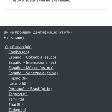
Термін зберігання не визначено
Ви не пройшли ідентифікацію (
Увійти
)
На головну
Українська ‎(uk)‎
English ‎(en)‎
Español - Colombia ‎(es_co)‎
Español - Internacional ‎(es)‎
Español - México ‎(es_mx)‎
Español - Venezuela ‎(es_ve)‎
Filipino ‎(fil)‎
Italiano ‎(it)‎
Português - Brasil ‎(pt_br)‎
Tagalog ‎(tl)‎
Tamil ‎(ta)‎
Thai ‎(th)‎
Türkçe ‎(tr)‎